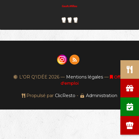
L'OR Q'IDÉE
2026 —
Mentions légales
—
Offres
d'emploi
Propulsé par
ClicResto
-
Administration