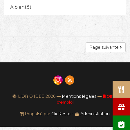
A bientôt
Page suivante
L'OR Q'IDÉE
2026 —
Mentions légales
—
Offres
d'emploi
Propulsé par
ClicResto
-
Administration