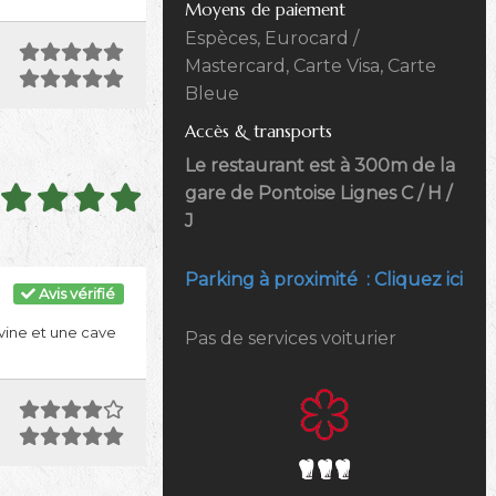
Moyens de paiement
Espèces, Eurocard /
Mastercard, Carte Visa, Carte
Bleue
Accès & transports
Le restaurant est à 300m de la
gare de Pontoise Lignes C / H /
J
Parking à proximité : Cliquez ici
Avis vérifié
ivine et une cave
Pas de services voiturier