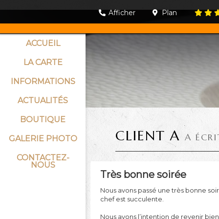
Afficher
Plan
ACCUEIL
LA CARTE
INFORMATIONS
ACTUALITÉS
BOUTIQUE
CLIENT A
A ÉCR
GALERIE PHOTO
CONTACTEZ-
NOUS
Très bonne soirée
Nous avons passé une très bonne soirée
chef est succulente.
Nous avons l’intention de revenir bien