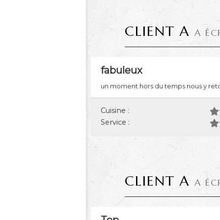
CLIENT A
A ÉC
fabuleux
un moment hors du temps nous y ret
Cuisine :
Service :
CLIENT A
A ÉC