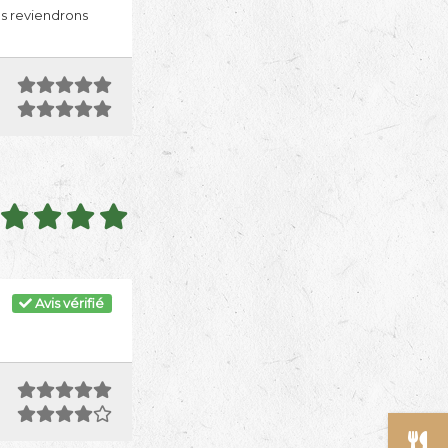
s reviendrons
Avis vérifié