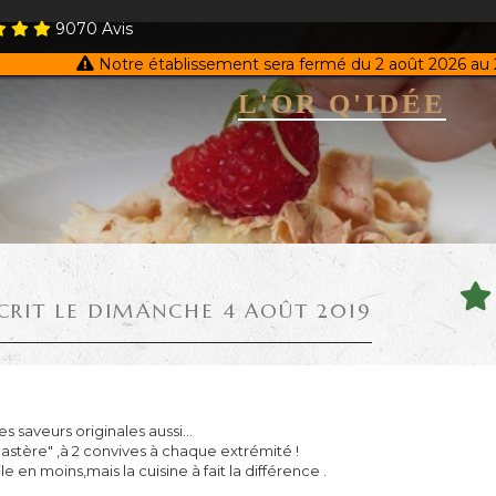
9070
Avis
Notre établissement sera fermé du 2 août 2026 au 
L'OR Q'IDÉE
CRIT LE DIMANCHE 4 AOÛT 2019
es saveurs originales aussi...
stère" ,à 2 convives à chaque extrémité !
 en moins,mais la cuisine à fait la différence .