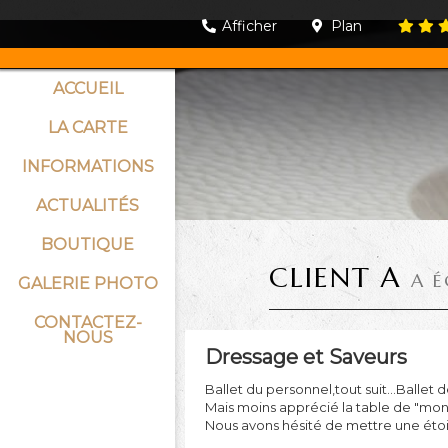
Afficher
Plan
ACCUEIL
LA CARTE
INFORMATIONS
ACTUALITÉS
BOUTIQUE
CLIENT A
A É
GALERIE PHOTO
CONTACTEZ-
NOUS
Dressage et Saveurs
Ballet du personnel,tout suit...Ballet d
Mais moins apprécié la table de "mona
Nous avons hésité de mettre une étoile