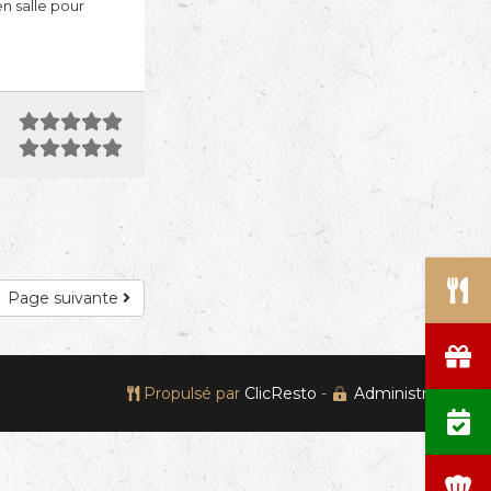
en salle pour
Page suivante
Propulsé par
ClicResto
-
Administration