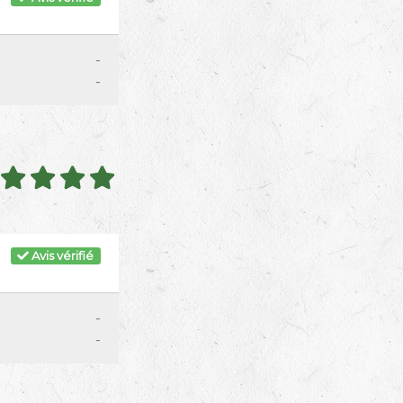
-
-
Avis vérifié
-
-