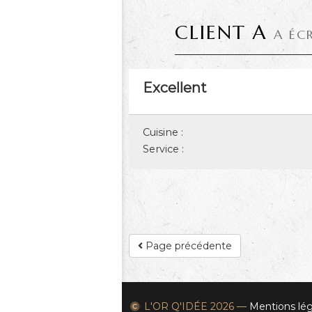
CLIENT A
A ÉC
Excellent
Cuisine :
Service :
Page précédente
L'OR Q'IDÉE
2026 —
Mentions lég