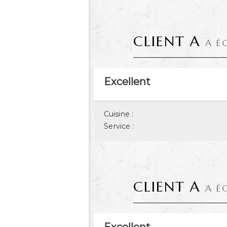
CLIENT A
A É
Excellent
Cuisine :
Service :
CLIENT A
A É