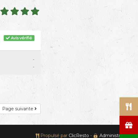
Avis vérifié
-
-
Page suivante
Propulsé par
ClicResto
-
Administration