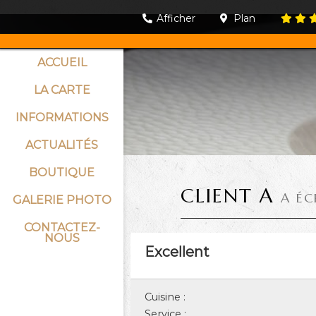
Afficher
Plan
ACCUEIL
LA CARTE
INFORMATIONS
ACTUALITÉS
BOUTIQUE
CLIENT A
A ÉC
GALERIE PHOTO
CONTACTEZ-
NOUS
Excellent
Cuisine :
Service :