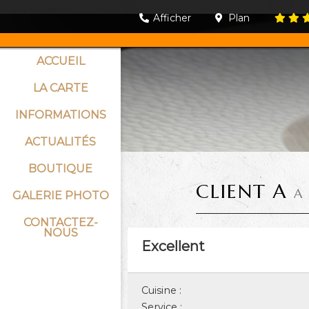
Afficher
Plan
ACCUEIL
LA CARTE
INFORMATIONS
ACTUALITÉS
BOUTIQUE
CLIENT A
A
GALERIE PHOTO
CONTACTEZ-
NOUS
Excellent
Cuisine :
Service :