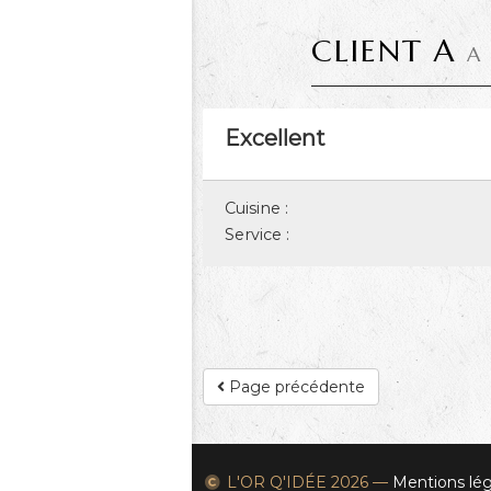
CLIENT A
A
Excellent
Cuisine :
Service :
Page précédente
L'OR Q'IDÉE
2026 —
Mentions lég