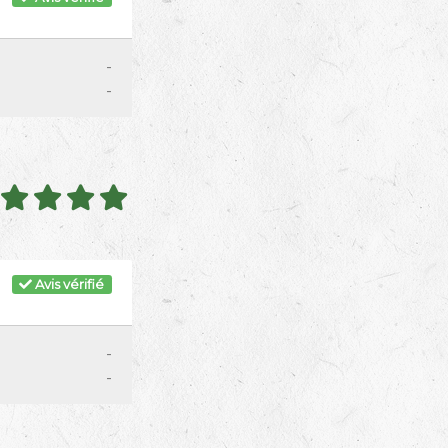
-
-
Avis vérifié
-
-