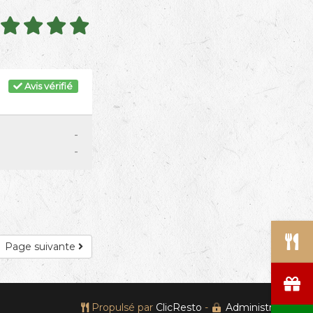
Avis vérifié
-
-
Page suivante
Propulsé par
ClicResto
-
Administration