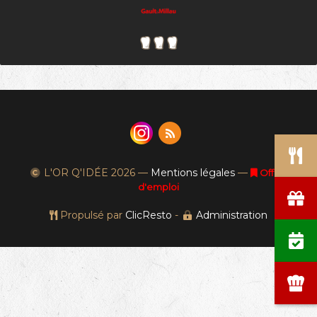
L'OR Q'IDÉE
2026 —
Mentions légales
—
Offres
d'emploi
Propulsé par
ClicResto
-
Administration