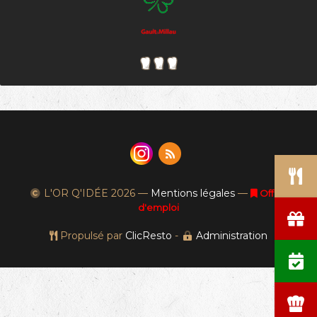
L'OR Q'IDÉE
2026 —
Mentions légales
—
Offres
d'emploi
Propulsé par
ClicResto
-
Administration