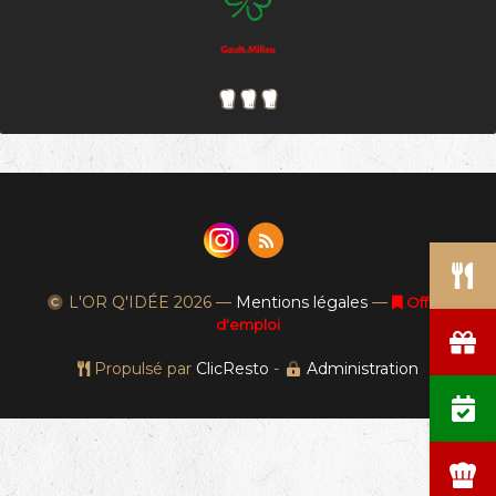
L'OR Q'IDÉE
2026 —
Mentions légales
—
Offres
d'emploi
Propulsé par
ClicResto
-
Administration