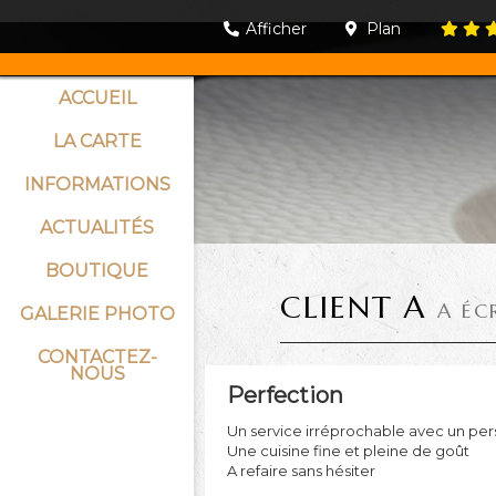
Afficher
Plan
ACCUEIL
LA CARTE
INFORMATIONS
ACTUALITÉS
BOUTIQUE
CLIENT A
A ÉC
GALERIE PHOTO
CONTACTEZ-
NOUS
Perfection
Un service irréprochable avec un per
Une cuisine fine et pleine de goût
A refaire sans hésiter