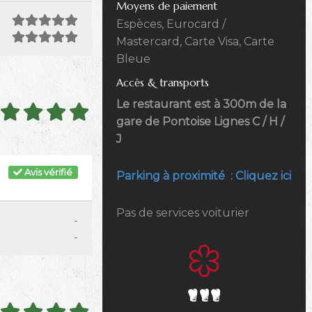
Moyens de paiement
Espèces, Eurocard /
Mastercard, Carte Visa, Carte
Bleue
Accès & transports
Le restaurant est à 300m de la
gare de Pontoise Lignes C / H /
J
Avis vérifié
Parking à proximité : Cliquez ici
Pas de services voiturier
-
-