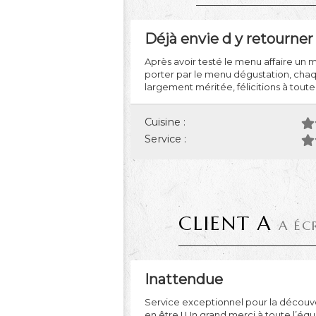
Déjà envie d y retourner
Après avoir testé le menu affaire un mi
porter par le menu dégustation, chaqu
largement méritée, félicitions à toute
Cuisine :
Service :
CLIENT A
A ÉC
Inattendue
Service exceptionnel pour la découv
en être ! Un grand merci à toute l’équ