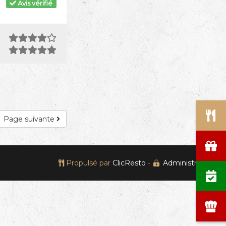
Avis vérifié
Page suivante
Propulsé par
ClicResto
-
Administration