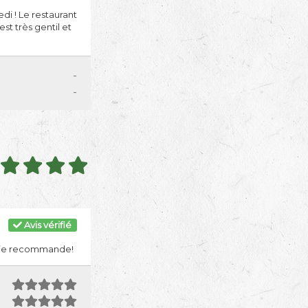
di ! Le restaurant
t très gentil et
-
-
Avis vérifié
e. je recommande!