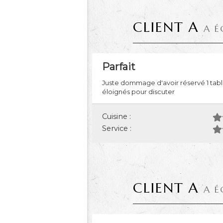
CLIENT A
A É
Parfait
Juste dommage d'avoir réservé 1 table 
éloignés pour discuter
Cuisine :
Service :
CLIENT A
A É