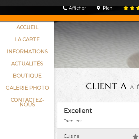
Afficher
Plan
ACCUEIL
LA CARTE
INFORMATIONS
ACTUALITÉS
BOUTIQUE
CLIENT A
A 
GALERIE PHOTO
CONTACTEZ-
NOUS
Excellent
Excellent
Cuisine :