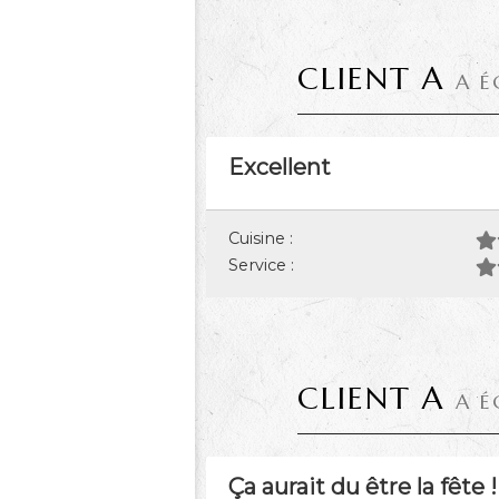
CLIENT A
A É
Excellent
Cuisine :
Service :
CLIENT A
A É
Ça aurait du être la fête !