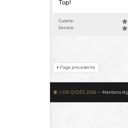
Top!
Cuisine :
Service :
Page précédente
L'OR Q'IDÉE
2026 —
Mentions lég