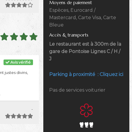
Moyens de paiement
Espèces, Eurocard /
Mastercard, Carte Visa, Carte
Bleue
Accès & transports
Le restaurant est à 300m de la
gare de Pontoise Lignes C / H /
J
Avis vérifié
 justes divins,
Parking à proximité : Cliquez ici
Pas de services voiturier
.
-