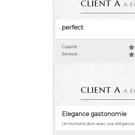
CLIENT A
A É
perfect
Cuisine :
Service :
CLIENT A
A É
Elegance gastonomie
Un moment divin avec une élégance ga