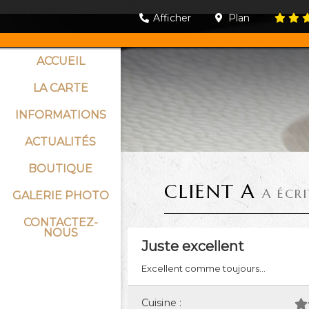
Afficher
Plan
ACCUEIL
LA CARTE
INFORMATIONS
ACTUALITÉS
BOUTIQUE
CLIENT A
A ÉCR
GALERIE PHOTO
CONTACTEZ-
NOUS
Juste excellent
Excellent comme toujours...
Cuisine :