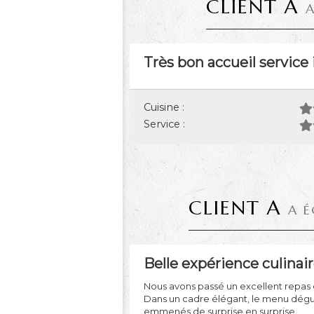
CLIENT A
A
Très bon accueil service
Cuisine :
Service :
CLIENT A
A É
Belle expérience culinai
Nous avons passé un excellent repas 
Dans un cadre élégant, le menu dégust
emmenés de surprise en surprise.