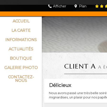
Afficher
Plan
ACCUEIL
LA CARTE
INFORMATIONS
ACTUALITÉS
BOUTIQUE
CLIENT A
A É
GALERIE PHOTO
CONTACTEZ-
NOUS
Délicieux
Nous avons passé une très belle soiré
mignardises, un plaisir pour nos papill