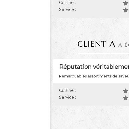
Cuisine :
Service :
CLIENT A
A É
Réputation véritablemen
Remarquables assortiments de saveurs
Cuisine :
Service :