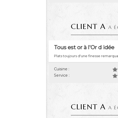
CLIENT A
A É
Tous est or à l'Or d idée
Plats toujours d'une finesse remarqua
Cuisine :
Service :
CLIENT A
A É