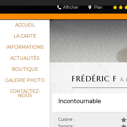
Afficher
Plan
ACCUEIL
LA CARTE
INFORMATIONS
ACTUALITÉS
BOUTIQUE
FRÉDÉRIC F
A 
GALERIE PHOTO
CONTACTEZ-
NOUS
Incontournable
Cuisine :
Service :