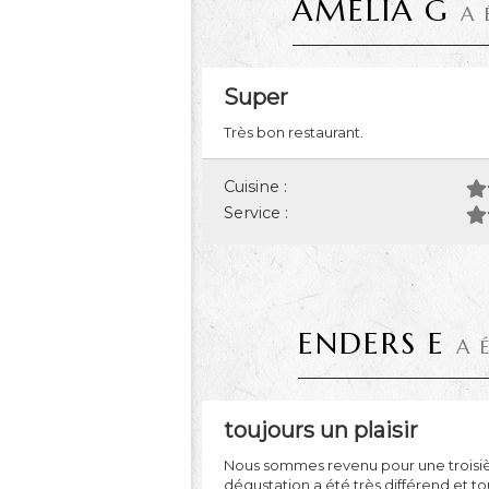
AMELIA G
A 
Super
Très bon restaurant.
Cuisine :
Service :
ENDERS E
A 
toujours un plaisir
Nous sommes revenu pour une troisième 
dégustation a été très différend et to