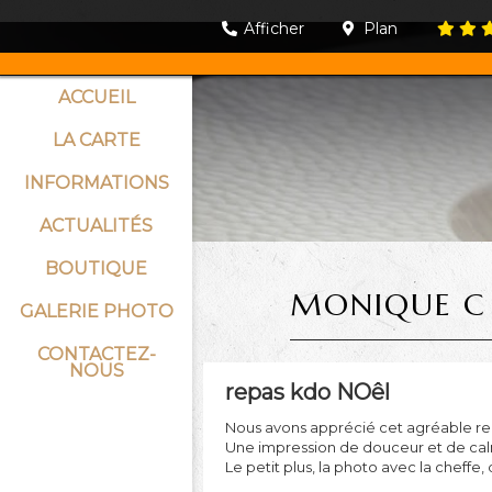
Afficher
Plan
ACCUEIL
LA CARTE
INFORMATIONS
ACTUALITÉS
BOUTIQUE
MONIQUE C
GALERIE PHOTO
CONTACTEZ-
NOUS
repas kdo NOêl
Nous avons apprécié cet agréable repas
Une impression de douceur et de calm
Le petit plus, la photo avec la cheff