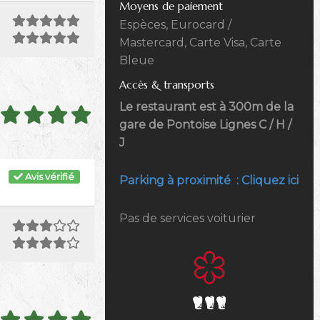
Moyens de paiement
Espèces, Eurocard /
Mastercard, Carte Visa, Carte
Bleue
Accès & transports
Le restaurant est à 300m de la
gare de Pontoise Lignes C / H /
J
Avis vérifié
Parking à proximité : Cliquez ici
Pas de services voiturier