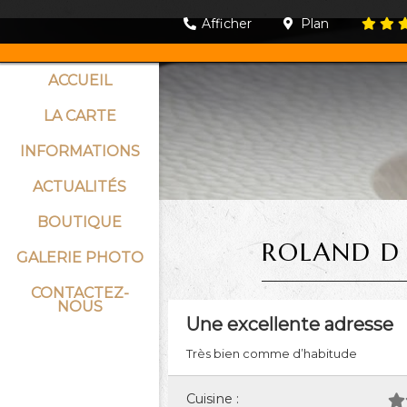
Afficher
Plan
ACCUEIL
LA CARTE
INFORMATIONS
ACTUALITÉS
BOUTIQUE
ROLAND D
GALERIE PHOTO
CONTACTEZ-
NOUS
Une excellente adresse
Très bien comme d’habitude
Cuisine :