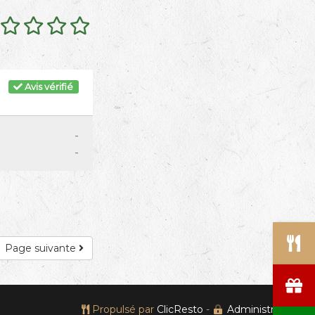
Avis vérifié
-
-
Page suivante
Propulsé par
ClicResto
-
Administration