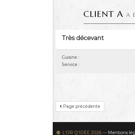
CLIENT A
A 
Très décevant
Cuisine :
Service :
Page précédente
L'OR Q'IDÉE
2026 —
Mentions lég