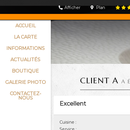
Afficher
Plan
ACCUEIL
LA CARTE
INFORMATIONS
ACTUALITÉS
BOUTIQUE
CLIENT A
A 
GALERIE PHOTO
CONTACTEZ-
NOUS
Excellent
Cuisine :
Service :