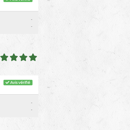
-
-
Avis vérifié
-
-